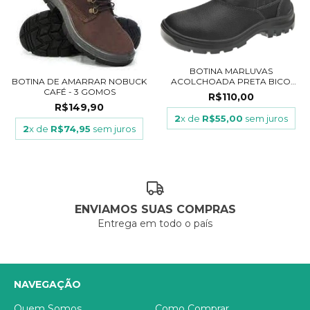
BOTINA MARLUVAS
ACOLCHOADA PRETA BICO
BOTINA DE AMARRAR NOBUCK
PL...
CAFÉ - 3 GOMOS
R$110,00
R$149,90
2
x de
R$55,00
sem juros
2
x de
R$74,95
sem juros
ENVIAMOS SUAS COMPRAS
Entrega em todo o país
NAVEGAÇÃO
Quem Somos
Como Comprar