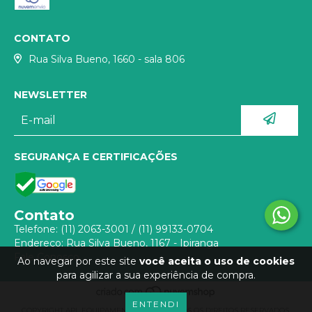
CONTATO
Rua Silva Bueno, 1660 - sala 806
NEWSLETTER
SEGURANÇA E CERTIFICAÇÕES
Contato
Telefone:
(11) 2063-3001
/
(11) 99133-0704
Endereço: Rua Silva Bueno, 1167 - Ipiranga
Fale Conosco
Ao navegar por este site
você aceita o uso de cookies
para agilizar a sua experiência de compra.
ENTENDI
COPYRIGHT APL EQUIPAMENTOS - 2026. TODOS OS DIREITOS RESERVADOS.