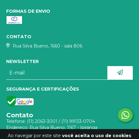
FORMAS DE ENVIO
CONTATO
Rua Silva Bueno, 1660 - sala 806
NEWSLETTER
SEGURANÇA E CERTIFICAÇÕES
Contato
Telefone:
(11) 2063-3001
/
(11) 99133-0704
Endereço: Rua Silva Bueno, 1167 - Ipiranga
Fale Conosco
Ao navegar por este site
você aceita o uso de cookies