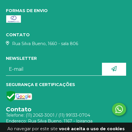
FORMAS DE ENVIO
CONTATO
Rua Silva Bueno, 1660 - sala 806
NEWSLETTER
SEGURANÇA E CERTIFICAÇÕES
Contato
Telefone:
(11) 2063-3001
/
(11) 99133-0704
Endereço: Rua Silva Bueno, 1167 - Ipiranga
Fale Conosco
Ao navegar por este site
você aceita o uso de cookies